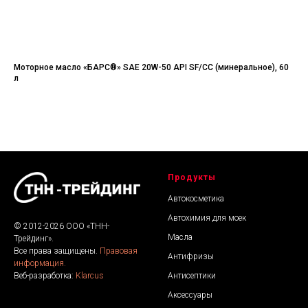
ых
Моторное масло «БАРС®» SAE 20W-50 API SF/CC (минеральное), 60
Ма
л
Обе
тре
обо
Продукты
Автокосметика
Автохимия для моек
© 2012-2026 ООО «ТНН-
Масла
Трейдинг».
Все права защищены.
Правовая
Антифризы
информация.
Антисептики
Веб-разработка:
Klarcus
Аксессуары