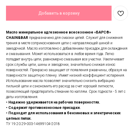
Добавить в корзину
Масло минеральное адгезионное всесезонное «БАРС®»
CHAIN&BAR
предназначено для смазки цепей. Служит для снижения
трения в месте соприкосновения цепи с направляющей шиной и
звездочкой. Масло изготовлено с добавлением присадок для охлаждения
и смазывания. Может использоваться в любое время года. Легко
попадает внутрь цепи, равномерно смазывая все участки. Увеличивает
срок службы цепи, шины и звездочки, значительно снижая износ
поверхностей. Прекрасно защищает от появления ржавчины, образуя на
поверхности защитную пленку. Имеет низкий коэффициент испарения.
Использование масла позволяет значительно снизить вибрацию
пильной цепи и сэкономить его расход за счет хорошей липкости,
позволяющей предотвратить стекание по каплям. Срок годности - 5 лет с
даты изготовления.
• Надежно удерживается на рабочих поверхностях.
• Содержит противоизносные присадки.
• Подходит для использования в бензиновых и электрических
цепных пилах.
ТУ 19.20.29-003-14699104-2018