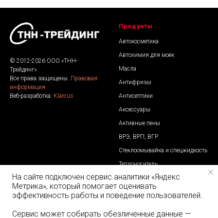
Продукты
Автокосметика
Автохимия для моек
© 2012-2026 ООО «ТНН-
Масла
Трейдинг».
Все права защищены.
Правовая
Антифризы
информация.
Антисептики
Веб-разработка:
Klarcus
Аксессуары
Активные пены
ВРЭ, ВРП, ВГР
Стеклоомывайка и спецжидкость
Теплоноситель
На сайте подключен сервис аналитики «Яндекс
Тормозная жидкость
Метрика», который помогает оценивать
Тосол
эффективность работы и поведение пользователей.
Сервис может собирать обезличенные данные —
Контакты
Отдел продаж