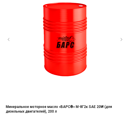
ых
Минеральное моторное масло «БАРС®» М-8Г2к SAE 20W (для
Мот
дизельных двигателей), 200 л
дви