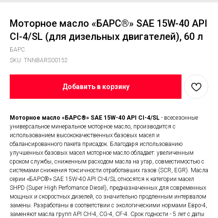
Моторное масло «БАРС®» SAE 15W-40 API
CI-4/SL (для дизельных двигателей), 60 л
БАРС
SKU:
TNNBARS00152
Добавить в корзину
Моторное масло «БАРС®» SAE 15W-40 API CI-4/SL
- всесезонные
универсальное минеральное моторное масло, производится с
использованием высококачественных базовых масел и
сбалансированного пакета присадок. Благодаря использованию
улучшенных базовых масел моторное масло обладает: увеличенным
сроком службы, сниженным расходом масла на угар, совместимостью с
системами снижения токсичности отработавших газов (SCR, EGR). Масла
серии «БАРС®» SAE 15W-40 API CI-4/SL относятся к категории масел
SHPD (Super High Perfomance Diesel), предназначенных для современных
мощных и скоростных дизелей, со значительно продленным интервалом
замены. Разработаны в соответствии с экологическими нормами Евро-4,
заменяют масла групп API CH-4, CG-4, CF-4. Срок годности - 5 лет с даты