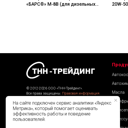
«БАРС®» М-8В (для дизельных
20W-50
двигателей), 60 л
60 л
Проду
Автокос
Автохим
© 2012-2026 ООО «ТНН-Трейдинг».
Масла
Все права защищены.
Правовая информация.
Веб-разработка:
Klarcus
Антифр
На сайте подключен сервис аналитики «Яндекс
Метрика», который помогает оценивать
Антисеп
эффективность работы и поведение
пользователей.
Аксессу
Активны