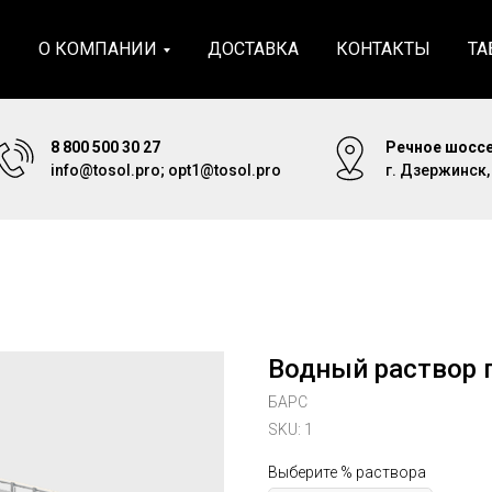
Я
О КОМПАНИИ
ДОСТАВКА
КОНТАКТЫ
ТА
8 800 500 30 27
Речное шоссе
info@tosol.pro; opt1@tosol.pro
г. Дзержинск
Водный раствор 
БАРС
SKU:
1
Выберите % раствора