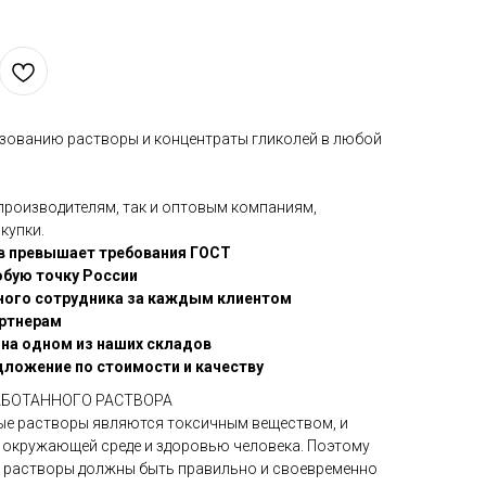
зованию растворы и концентраты гликолей в любой
 производителям, так и оптовым компаниям,
купки.
в превышает требования ГОСТ
юбую точку России
ного сотрудника за каждым клиентом
ртнерам
 на одном из наших складов
дложение по стоимости и качеству
АБОТАННОГО РАСТВОРА
ые растворы являются токсичным веществом, и
д окружающей среде и здоровью человека. Поэтому
е растворы должны быть правильно и своевременно