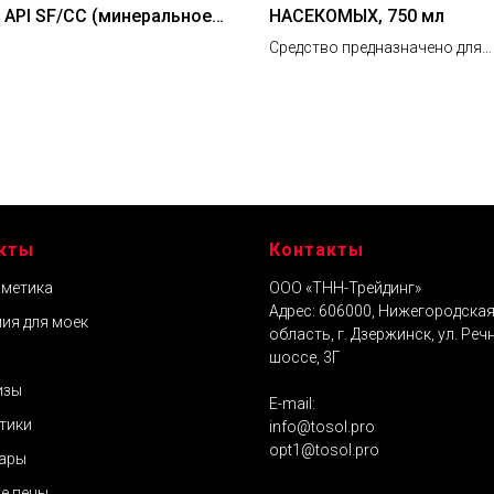
 API SF/CC (минеральное),
НАСЕКОМЫХ, 750 мл
Средство предназначено для
быстрого и легкого удаления
остатков насекомых со стекол
пластиковых и хромированны
бамперов, капотов, решеток
радиатора.
кты
Контакты
метика
ООО «ТНН-Трейдинг»
Адрес: 606000, Нижегородска
ия для моек
область, г. Дзержинск, ул. Реч
шоссе, 3Г
изы
E-mail:
тики
info@tosol.pro
opt1@tosol.pro
ары
е пены