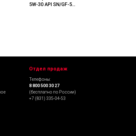
5W-30 API SN/GF-5
(синтетическое), 60 л
,
х
Отдел продаж
Телефоны:
я
8 800 500 30 27
ное
(бесплатно по России)
+7 (831) 335-04-53