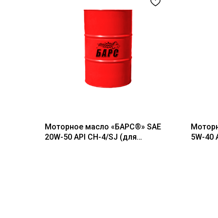
Моторное масло «БАРС®» SAE
Моторн
20W-50 API CH-4/SJ (для
5W-40 A
дизельных двигателей), 60 л
дизель