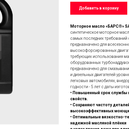
Добавить в корзину
Моторное масло «БАРС®» SA
синтетическое моторное масл
самых последних требований 
предназначено для всесезонн
высокофорсированных двигате
требующих использования масе
оборудованных турбонаддувом
предназначено для смазыван
и дизельных двигателей уровн
легковых автомобилях, внедор
годности - 5 лет с даты изгото
• Повышенный срок службы 
свойств.
• Сохраняют чистоту детале
высокоэффективных моющих
• Оптимальные вязкостно-т
надежной масляной плёнки