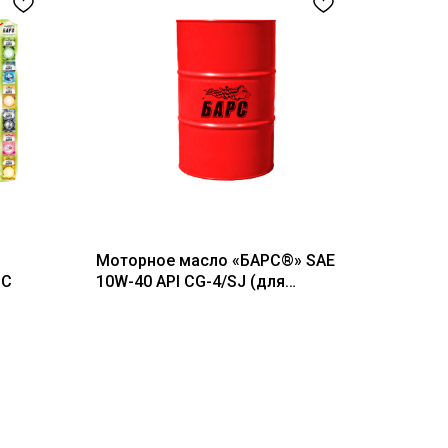
Моторное масло «БАРС®» SAE
РС
10W-40 API CG-4/SJ (для
дизельных двигателей), 60 л