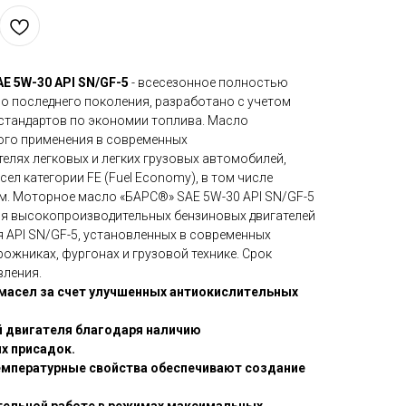
E 5W-30 API SN/GF-5
- всесезонное полностью
о последнего поколения, разработано с учетом
стандартов по экономии топлива. Масло
ого применения в современных
лях легковых и легких грузовых автомобилей,
л категории FE (Fuel Economy), в том числе
. Моторное масло «БАРС®» SAE 5W-30 API SN/GF-5
ия высокопроизводительных бензиновых двигателей
я API SN/GF-5, установленных в современных
ожниках, фургонах и грузовой технике. Срок
вления.
масел за счет улучшенных антиокислительных
й двигателя благодаря наличию
 присадок.
емпературные свойства обеспечивают создание