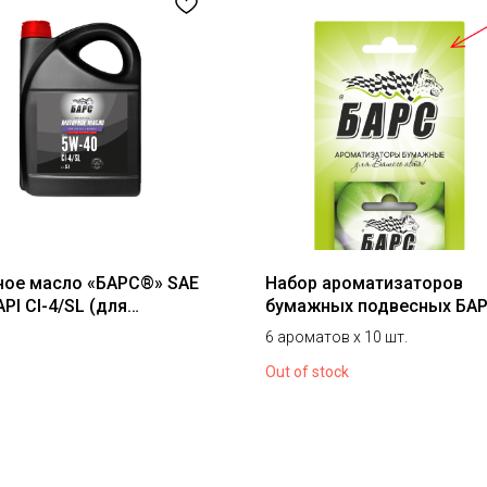
ое масло «БАРС®» SAE
Набор ароматизаторов
PI CI-4/SL (для
бумажных подвесных БА
ных двигателей), 5 л
6 ароматов х 10 шт.
Out of stock