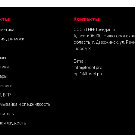
кты
Контакты
метика
ООО «ТНН-Трейдинг»
Адрес: 606000, Нижегородска
ия для моек
область, г. Дзержинск, ул. Реч
шоссе, 3Г
изы
E-mail:
тики
info@tosol.pro
opt1@tosol.pro
ары
е пены
П, ВГР
мывайка и спецжидкость
ситель
ая жидкость