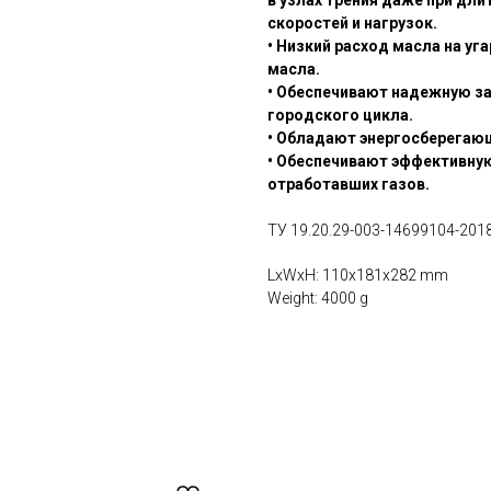
в узлах трения даже при дл
скоростей и нагрузок.
• Низкий расход масла на уг
масла.
• Обеспечивают надежную за
городского цикла.
• Обладают энергосберегаю
• Обеспечивают эффективную
отработавших газов.
ТУ 19.20.29-003-14699104-201
LxWxH: 110x181x282 mm
Weight: 4000 g