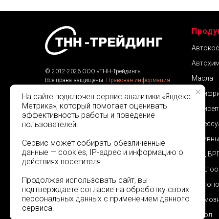
Проду
Автокос
Автохим
© 2012-2026 ООО «ТНН-Трейдинг».
Масла
Все права защищены.
Правовая информация.
Веб-разработка:
Klarcus
Антифр
На сайте подключен сервис аналитики «Яндекс
Метрика», который помогает оценивать
Антисеп
эффективность работы и поведение
пользователей.
Аксессу
Активны
Сервис может собирать обезличенные
данные — cookies, IP-адрес и информацию о
ВРЭ, ВР
действиях посетителя.
Стеклоо
Продолжая использовать сайт, вы
Теплоно
подтверждаете согласие на обработку своих
персональных данных с применением данного
Тормозн
сервиса.
Тосол