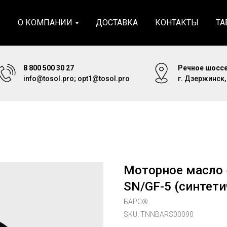
Я
О КОМПАНИИ
ДОСТАВКА
КОНТАКТЫ
ТА
8 800 500 30 27
Речное шоссе
info@tosol.pro; opt1@tosol.pro
г. Дзержинск
Моторное масло 
SN/GF-5 (синтетич
БАРС®
SKU:
TNNBARS00090