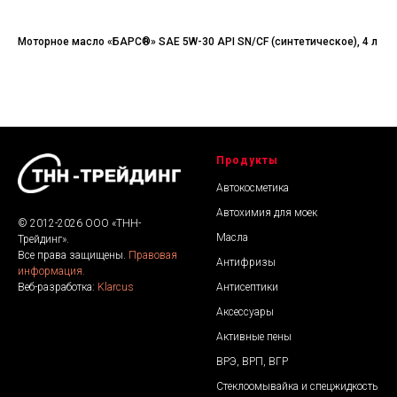
Моторное масло «БАРС®» SAE 5W-30 API SN/CF (синтетическое), 4 л
Мот
дви
Продукты
Автокосметика
Автохимия для моек
© 2012-2026 ООО «ТНН-
Масла
Трейдинг».
Все права защищены.
Правовая
Антифризы
информация.
Антисептики
Веб-разработка:
Klarcus
Аксессуары
Активные пены
ВРЭ, ВРП, ВГР
Стеклоомывайка и спецжидкость