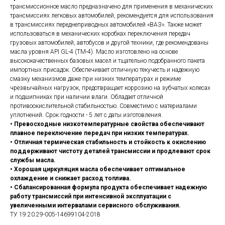
трансмиссионное масло предназначено для применения в механических
трансмиссиях легковых автомобилей, рекомендуется для использования
в трансмиссиях переднеприводных автомобилей «ВАЗ». Также может
использоваться в механических коробках переключения передач
грузовых автомобилей, автобусов и другой техники, где рекомендованы
масла уровня API GL-4 (ТМ-4). Масло изготовлено на основе
высококачественных базовых масел и тщательно подобранного пакета
импортных присадок. Обеспечивает отличную текучесть и надежную
смазку механизмов даже при низких температурах и режиме
чрезвычайных нагрузок, предотвращает коррозию на зубчатых колесах
и подшипниках при наличии влаги. Обладает отличной
противоокислительной стабильностью. Совместимо с материалами
уплотнений. Срок годности - 5 лет с даты изготовления.
• Превосходные низкотемпературные свойства обеспечивают
плавное переключение передач при низких температурах.
• Отличная термическая стабильность и стойкость к окислению
поддерживают чистоту деталей трансмиссии и продлевают срок
службы масла.
• Хорошая циркуляция масла обеспечивает оптимальное
охлаждение и снижает расход топлива.
• Сбалансированная формула продукта обеспечивает надежную
работу трансмиссий при интенсивной эксплуатации с
увеличенными интервалами сервисного обслуживания.
ТУ 19.20.29-005-14699104-2018