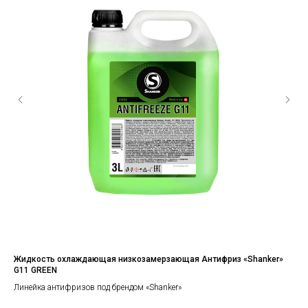
х
Жидкость охлаждающая низкозамерзающая Антифриз «Shanker»
Ан
G11 GREEN
Лин
Линейка антифризов под брендом «Shanker»