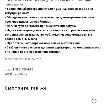
присадок зарубежного производства. Срок годности - 5 лет с даты
изготовления.
• Увеличенный ресурс двигателя и уменьшение расходов на
текущий ремонт.
• Обладают высокими смазывающими, антифрикционными и
противозадирными свойствами.
• Легкий пуск двигателя при низких температурах.
• Надежная защита двигателя от износа и коррозии в жестких
условиях эксплуатации, при соблюдении рекомендованных
сроков замены масла.
• Предотвращают образование шлама и отложений.
• Стабильность эксплуатационных характеристик моторных масел
в течение всего срока использования.
ТУ 19.20.29-003-14699104-2018
LxWxH: 585x585x882 mm
Weight: 200000 g
Смотрите так же