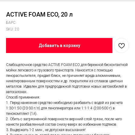
ACTIVE FOAM ECO, 20 л
БАРС
SKU:
20
Добавить в корзину
Слабощелочное средство ACTIVE FOAM ECO для бережной бесконтактной
мойки легкового и грузового транспорта. Наносится с помощью
пенораспылителя, придает блеск, не причиняет вреда алюминиевым,
никелированным поверхностям и др. покрытиям из сплавов цветных
металлов. Идеален для предпродажной подготовки новых автомобилей в
автосалонах.
Способ применения:
1. Перед нанесение средство необходимо разбавить с водой из расчета
1:30-1:50 (20-30 г/л) для пеногенератора или 1:1-1:4 (200-500 г) в
пенокомплект (1л).
2. Сбить с загрязненной поверхности верхний слой грязи, после чего
нанести разбавленный состав снизу-вверх во избежание подтеков.
3. Выдержать 1-2 мин., не допуская высыхания!