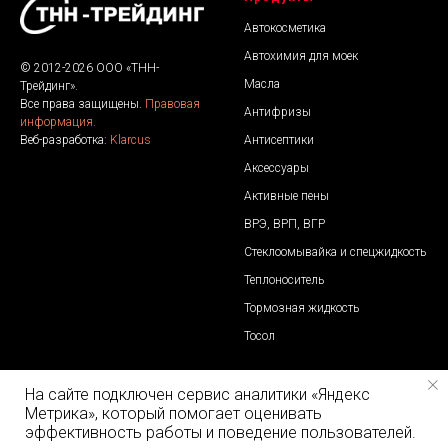
Автокосметика
Автохимия для моек
© 2012-2026 ООО «ТНН-
Масла
Трейдинг».
Все права защищены.
Правовая
Антифризы
информация.
Антисептики
Веб-разработка:
Klarcus
Аксессуары
Активные пены
ВРЭ, ВРП, ВГР
Стеклоомывайка и спецжидкость
Теплоноситель
Тормозная жидкость
Тосол
Контакты
Отдел продаж
На сайте подключен сервис аналитики «Яндекс
Метрика», который помогает оценивать
ООО «ТНН-Трейдинг»
Телефоны:
эффективность работы и поведение пользователей.
Адрес: 606000, Нижегородская
8 800 500 30 27