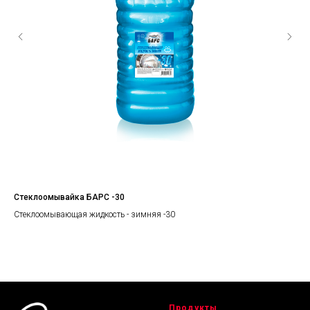
Стеклоомывайка БАРС -30
Мот
дви
Стеклоомывающая жидкость - зимняя -30
Продукты