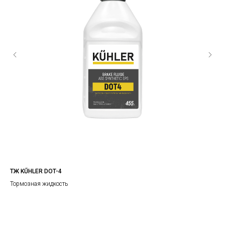
ТЖ KŰHLER DOT-4
Мот
дви
Тормозная жидкость