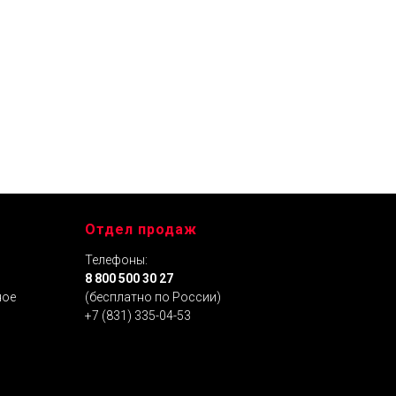
 SAE
Моторное масло «БАРС®» SAE
10W-30 API CI-4/SL (для
дизельных двигателей), 200 л
Отдел продаж
Телефоны:
я
8 800 500 30 27
ное
(бесплатно по России)
+7 (831) 335-04-53