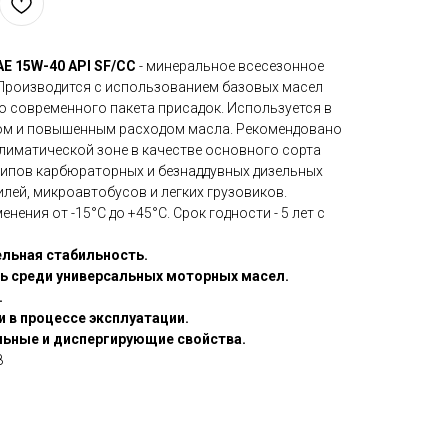
E 15W-40 API SF/CC
- минеральное всесезонное
Производится с использованием базовых масел
о современного пакета присадок. Используется в
гом и повышенным расходом масла. Рекомендовано
климатической зоне в качестве основного сорта
 типов карбюраторных и безнаддувных дизельных
лей, микроавтобусов и легких грузовиков.
ения от -15°С до +45°С. Срок годности - 5 лет с
льная стабильность.
ь среди универсальных моторных масел.
.
и в процессе эксплуатации.
льные и диспергирующие свойства.
8