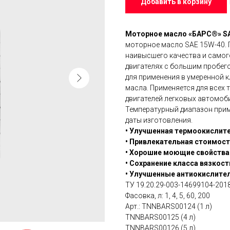
Добавить в корзину
Моторное масло «БАРС®» SA
моторное масло SAE 15W-40. 
наивысшего качества и самог
двигателях с большим пробе
для применения в умеренной 
масла. Применяется для всех
двигателей легковых автомоби
Температурный диапазон примен
даты изготовления.
• Улучшенная термоокислите
• Привлекательная стоимост
• Хорошие моющие свойства
• Сохранение класса вязкост
• Улучшенные антиокислите
ТУ 19.20.29-003-14699104-201
Фасовка, л: 1, 4, 5, 60, 200
Арт.: TNNBARS00124 (1 л)
TNNBARS00125 (4 л)
TNNBARS00126 (5 л)