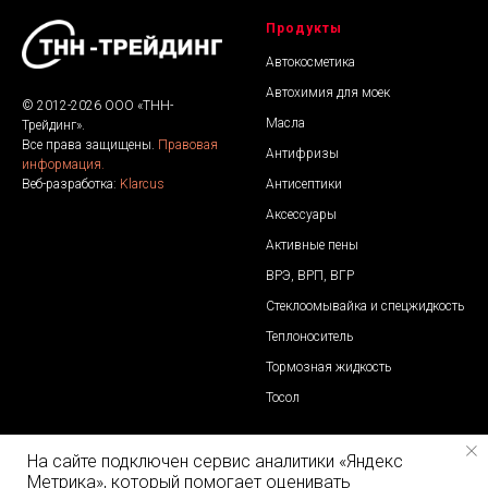
Продукты
Автокосметика
Автохимия для моек
© 2012-2026 ООО «ТНН-
Масла
Трейдинг».
Все права защищены.
Правовая
Антифризы
информация.
Антисептики
Веб-разработка:
Klarcus
Аксессуары
Активные пены
ВРЭ, ВРП, ВГР
Стеклоомывайка и спецжидкость
Теплоноситель
Тормозная жидкость
Тосол
Контакты
Отдел продаж
На сайте подключен сервис аналитики «Яндекс
Метрика», который помогает оценивать
ООО «ТНН-Трейдинг»
Телефоны: