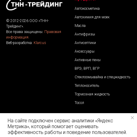
Автокосметика
Автохимия для моек
© 2012-2026 ООО «ТНН-
Масла
Трейдинг».
Все права защищены.
Правовая
Антифризы
информация.
Антисептики
Веб-разработка:
Klarcus
Аксессуары
Активные пены
ВРЭ, ВРП, ВГР
Стеклоомывайка и спецжидкость
Теплоноситель
Тормозная жидкость
Тосол
Контакты
Отдел продаж
На сайте подключен сервис аналитики «Яндекс
Метрика», который помогает оценивать
ООО «ТНН-Трейдинг»
Телефоны:
эффективность работы и поведение пользователей.
Адрес: 606000, Нижегородская
8 800 500 30 27