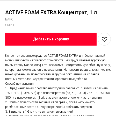
ACTIVE FOAM EXTRA Концентрат, 1 л
БАРС
SKU:
1
Добавить в корзину
Концентрированное средство ACTIVE FOAM EXTRA для бесконтактной
мойки легкового и грузового транспорта. Без труда удаляет дорожную
пыль, грязь, масло, следы от насекомых. Создает стойкую обильную пену,
которая легко смывается с поверхности. Не наносит вреда алюминиевым,
никелированным поверхностям и другим покрытиям из сплавов
цветных металлов. Содержит антикоррозионные добавки.
Способ применения:
1. Перед нанесением средство необходимо разбавить с водой из расчета
1:60-1:130 (10-20 г/л) для пеногенератора (25, 50, 100 л) или 1:3-1:6 (150-
300 г) в пенокомплект (1 л), в зависимости от степени загрязнения.
2. Сбить с поверхности верхний слой грязи, после чего нанести
разбавленный состав снизу-вверх, чтобы избежать подтеков.
3. Выдержать 1-2 мин, не допуская высыхания!