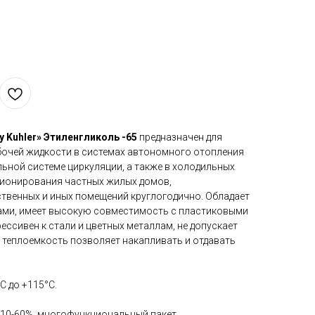
 Kuhler»
Этиленгликоль -65
предназначен для
бочей жидкости в системах автономного отопления
льной системе циркуляции, а также в холодильных
ционирования частных жилых домов,
твенных и иных помещений круглогодично. Обладает
ми, имеет высокую совместимость с пластиковыми
рессивен к стали и цветных металлам, не допускает
 теплоемкость позволяет накапливать и отдавать
°С до +115°С.
10-60%, многофункциональный пакет