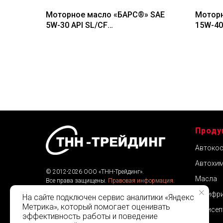
Моторное масло «БАРС®» SAE
Моторн
5W-30 API SL/CF
15W-40
(полусинтетическое), 4 л
200 л
Проду
Автокос
Автохим
© 2012-2026 ООО «ТНН-Трейдинг».
Масла
Все права защищены.
Правовая информация.
Веб-разработка:
Klarcus
Антифр
На сайте подключен сервис аналитики «Яндекс
Метрика», который помогает оценивать
Антисеп
эффективность работы и поведение