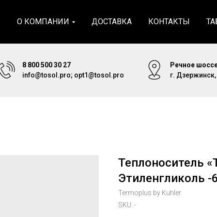
Я
О КОМПАНИИ
ДОСТАВКА
КОНТАКТЫ
ТА
8 800 500 30 27
Речное шоссе
info@tosol.pro; opt1@tosol.pro
г. Дзержинск
Теплоноситель «Т
Этиленгликоль -
Теrmoplus by Kuhler
SKU:
-