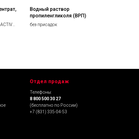
нтрат,
Водный раствор
пропиленгликоля (ВРП)
 ACTIVE
без присадок
ой,
аления
Отдел продаж
Телефоны:
я
8 800 500 30 27
ное
(бесплатно по России)
+7 (831) 335-04-53