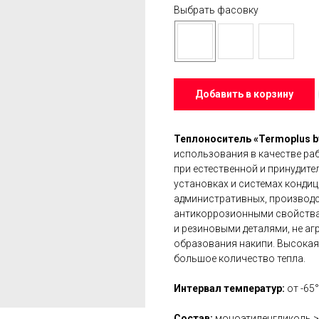
Выбрать фасовку
Добавить в корзину
Теплоноситель «Теrmoplus by
использования в качестве ра
при естественной и принудите
установках и системах конди
административных, производс
антикоррозионными свойства
и резиновыми деталями, не аг
образования накипи. Высокая
большое количество тепла.
Интервал температур:
от -65
Состав:
моноэтиленгликоль >