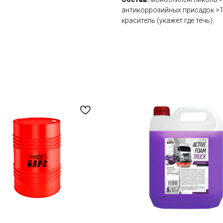
антикоррозийных присадок >
краситель (укажет где течь).