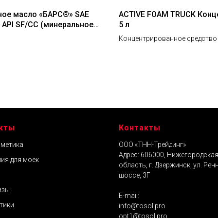
ое масло «БАРС®» SAE
ACTIVE FOAM TRUCK Конце
 API SF/CC (минеральное),
5 л
Концентрированное средство
FOAM TRUCK для бесконтактн
созданное специально для уд
особо сложных загрязнений с
грузового и легкового
автотранспорта.
кты
Контакты
метика
ООО «ТНН-Трейдинг»
Адрес: 606000, Нижегородска
ия для моек
область, г. Дзержинск, ул. Реч
шоссе, 3Г
изы
E-mail:
тики
info@tosol.pro
opt1@tosol.pro