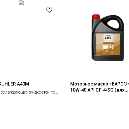
KUHLER A40M
Моторное масло «БАРС®»
10W-40 API CF-4/SG (для
 охлаждающих жидкостей под
дизельных двигателей), 5
й маркой KUHLER