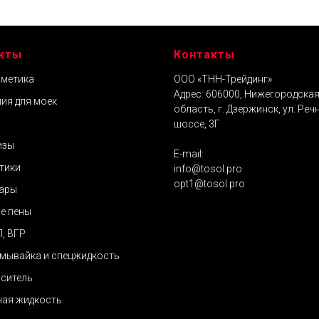
кты
Контакты
метика
ООО «ТНН-Трейдинг»
Адрес: 606000, Нижегородска
ия для моек
область, г. Дзержинск, ул. Реч
шоссе, 3Г
изы
E-mail:
тики
info@tosol.pro
opt1@tosol.pro
ары
е пены
П, ВГР
мывайка и спецжидкость
ситель
ая жидкость