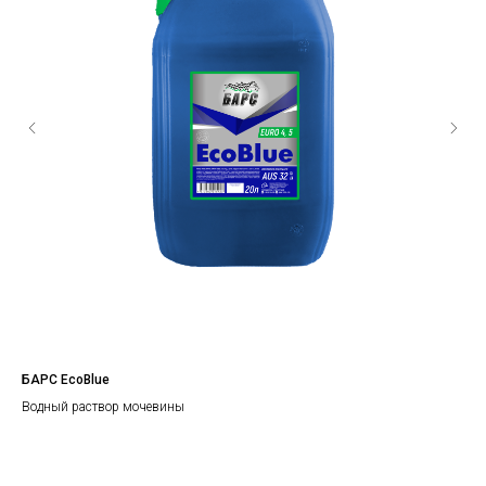
е)
БАРС EcoBlue
Мот
200
Водный раствор мочевины