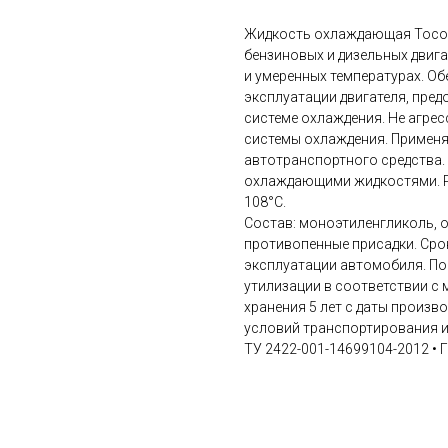
Жидкость охлаждающая Тосол
бензиновых и дизельных двиг
и умеренных температурах. О
эксплуатации двигателя, пре
системе охлаждения. Не агре
системы охлаждения. Применя
автотранспортного средства.
охлаждающими жидкостями. Ра
108°С.
Состав: моноэтиленгликоль, 
противопенные присадки. Сро
эксплуатации автомобиля. По
утилизации в соответствии с
хранения 5 лет с даты произв
условий транспортирования и
ТУ 2422-001-14699104-2012 • 