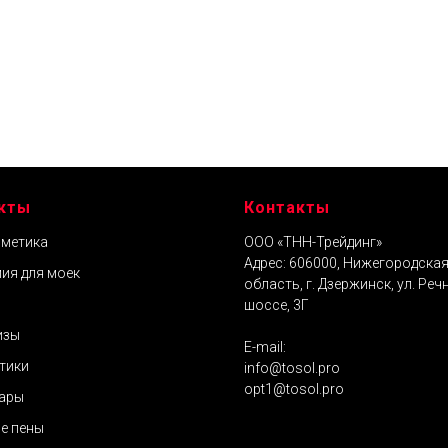
кты
Контакты
метика
ООО «ТНН-Трейдинг»
Адрес: 606000, Нижегородска
ия для моек
область, г. Дзержинск, ул. Реч
шоссе, 3Г
изы
E-mail:
тики
info@tosol.pro
opt1@tosol.pro
ары
е пены