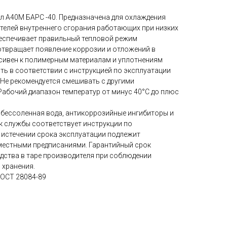
 А40М БАРС -40. Предназначена для охлаждения
ателей внутреннего сгорания работающих при низких
беспечивает правильный тепловой режим
дотвращает появление коррозии и отложений в
ссивен к полимерным материалам и уплотнениям
ть в соответствии с инструкцией по эксплуатации
 Не рекомендуется смешивать с другими
бочий диапазон температур от минус 40°С до плюс
обессоленная вода, антикоррозийные ингибиторы и
к службы соответствует инструкции по
 истечении срока эксплуатации подлежит
 местными предписаниями. Гарантийный срок
одства в таре производителя при соблюдении
 хранения.
ГОСТ 28084-89