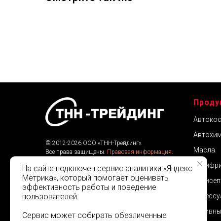
Проду
Автокос
Автохим
© 2012-2026 ООО «ТНН-Трейдинг».
Масла
Все права защищены.
Правовая информация.
Веб-разработка:
Klarcus
Антифр
На сайте подключен сервис аналитики «Яндекс
Метрика», который помогает оценивать
Антисеп
эффективность работы и поведение
пользователей.
Аксессу
Активны
Сервис может собирать обезличенные